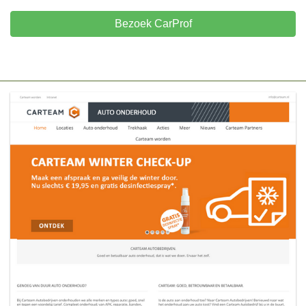
Bezoek CarProf