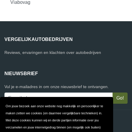
Viabovag
VERGELIJKAUTOBEDRIJVEN
Reviews, ervaringen en klachten over autobedrijven
NIEUWSBRIEF
Vul je e-mailadres in om onze nieuwsbrief te ontvangen.
Om jouw bezoek aan onze website nog makkelijk en persoonlijker te
maken zetten we cookies (en daarmee vergelijkbare technieken) in.
Contact
Privacy
Met deze cookies kunnen wij en derde partijen informatie over jou
verzamelen en jouw internetgedrag binnen (en mogelijk ook buiten)
Algemene
FAQ