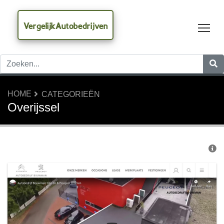
VergelijkAutobedrijven
Tog
HOME
CATEGORIEËN
Overijssel