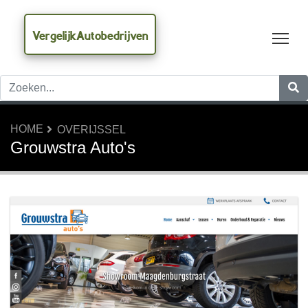
VergelijkAutobedrijven
Tog
HOME
OVERIJSSEL
Grouwstra Auto's