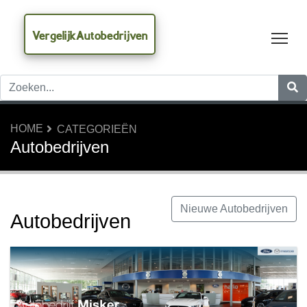
VergelijkAutobedrijven
Tog
HOME
CATEGORIEËN
Autobedrijven
Nieuwe Autobedrijven
Autobedrijven