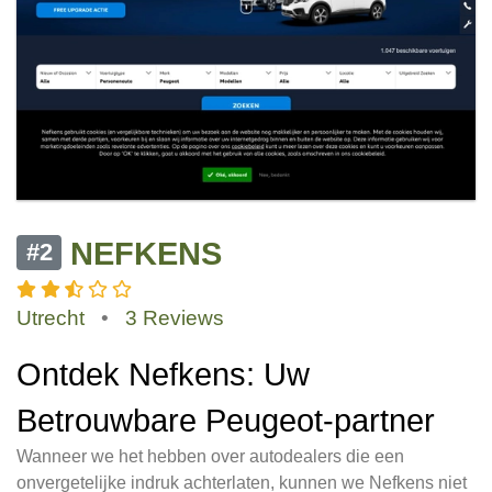
NEFKENS
#2
Utrecht
•
3 Reviews
Ontdek Nefkens: Uw
Betrouwbare Peugeot-partner
Wanneer we het hebben over autodealers die een
onvergetelijke indruk achterlaten, kunnen we Nefkens niet