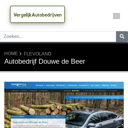
VergelijkAutobedrijven
Tog
HOME
FLEVOLAND
Autobedrijf Douwe de Beer