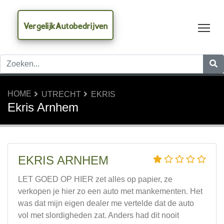
VergelijkAutobedrijven
Tog
HOME
UTRECHT
EKRIS
Ekris Arnhem
EKRIS ARNHEM
LET GOED OP HIER zet alles op papier, ze
verkopen je hier zo een auto met mankementen. Het
was dat mijn eigen dealer me vertelde dat de auto
vol met slordigheden zat. Anders had dit nooit